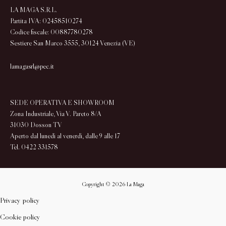
LA MAGA S.R.L.
Partita IVA: 02458510274
Codice fiscale: 00887780278
Sestiere San Marco 3555, 30124 Venezia (VE)
lamagasrl@pec.it
SEDE OPERATIVA E SHOWROOM
Zona Industriale, Via V. Pareto 8/A
31030 Dosson TV
Aperto dal lunedì al venerdì, dalle 9 alle 17
Tel. 0422 331578
Copyright © 2026 La Maga
Privacy policy
Cookie policy