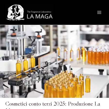
Vai
Main
al
Menu
contenuto
Cosmetici conto terzi 2025: Produzione La