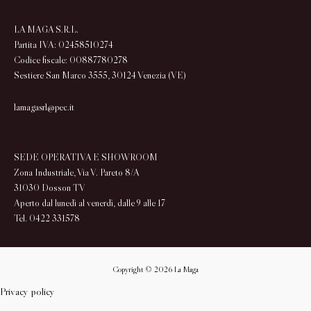
LA MAGA S.R.L.
Partita IVA: 02458510274
Codice fiscale: 00887780278
Sestiere San Marco 3555, 30124 Venezia (VE)
lamagasrl@pec.it
SEDE OPERATIVA E SHOWROOM
Zona Industriale, Via V. Pareto 8/A
31030 Dosson TV
Aperto dal lunedì al venerdì, dalle 9 alle 17
Tel. 0422 331578
Copyright © 2026 La Maga
Privacy policy