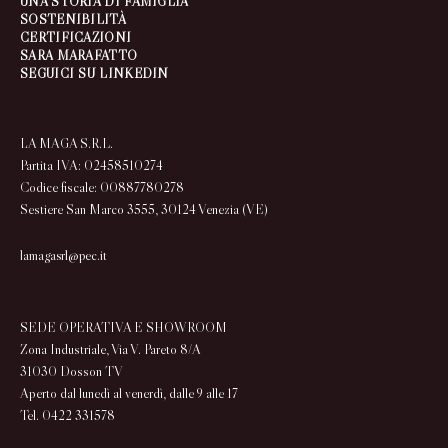
UNA STORIA DI FAMIGLIA
SOSTENIBILITÀ
CERTIFICAZIONI
SARA MARAFATTO
SEGUICI SU LINKEDIN
LA MAGA S.R.L.
Partita IVA: 02458510274
Codice fiscale: 00887780278
Sestiere San Marco 3555, 30124 Venezia (VE)
lamagasrl@pec.it
SEDE OPERATIVA E SHOWROOM
Zona Industriale, Via V. Pareto 8/A
31030 Dosson TV
Aperto dal lunedì al venerdì, dalle 9 alle 17
Tel. 0422 331578