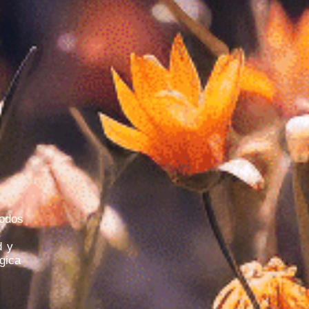
todos
d y
gica