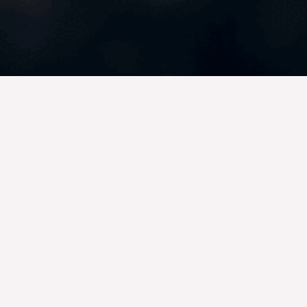
 materias
ieza en la base misma de
emos a utilizar ingredientes
icadas y sostenibles
.
 que comparten nuestro