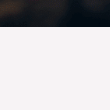
La excelencia empieza con las
primas
Nuestra incansable búsqueda de la sostenibilidad emp
nuestros productos: las materias primas. Nos compromet
sostenibles
y responsables, buscando
fuentes certif
Trabajamos en estrecha colaboración con proveedores