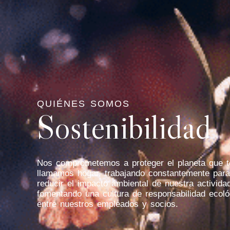
QUIÉNES SOMOS
Sostenibilidad
Nos comprometemos a proteger el planeta que 
llamamos hogar, trabajando constantemente para
reducir el impacto ambiental de nuestra activida
fomentando una cultura de responsabilidad ecoló
entre nuestros empleados y socios.